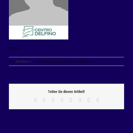
Mauro
für
Von
Redakteur1
|
März 7th, 2022
|
Kommentare deaktiviert
Mauro
Teilen Sie diesen Artikel!
Facebook
X
Reddit
LinkedIn
Tumblr
Pinterest
Vk
E-
Mail