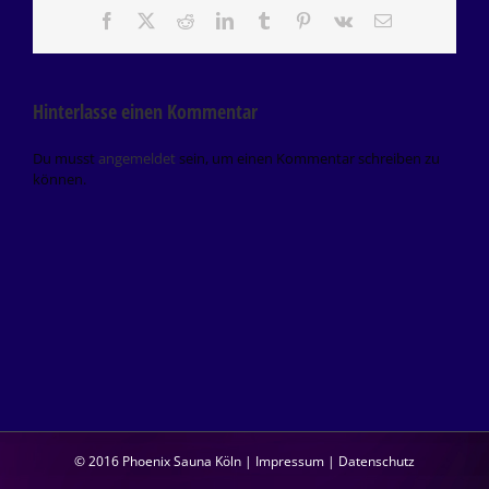
Facebook
X
Reddit
LinkedIn
Tumblr
Pinterest
Vk
E-
Mail
Hinterlasse einen Kommentar
Du musst
angemeldet
sein, um einen Kommentar schreiben zu
können.
© 2016 Phoenix Sauna Köln |
Impressum
|
Datenschutz