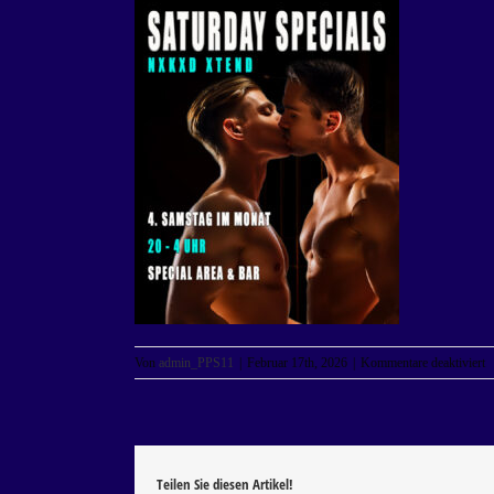
f
Von
admin_PPS11
|
Februar 17th, 2026
|
Kommentare deaktiviert
I
–
S
S
–
N
Teilen Sie diesen Artikel!