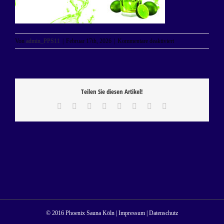
für
Von
admin_PPS11
|
Februar 17th, 2026
|
Kommentare deaktiviert
KARTE
SEITE
1
–
DECKBLATT
Teilen Sie diesen Artikel!
GETRÄNKE
druck
Facebook
X
Reddit
LinkedIn
Tumblr
Pinterest
Vk
E-
2025
Mail
© 2016 Phoenix Sauna Köln |
Impressum
|
Datenschutz