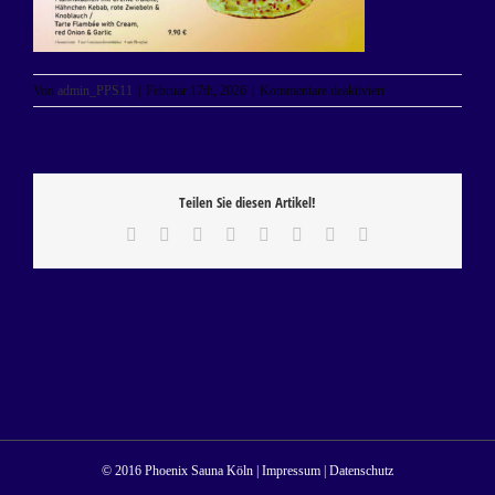
für
Von
admin_PPS11
|
Februar 17th, 2026
|
Kommentare deaktiviert
KARTE
SEITE
16
–
FLAMMKUCHEN
Teilen Sie diesen Artikel!
druck
2025
Facebook
X
Reddit
LinkedIn
Tumblr
Pinterest
Vk
E-
Mail
© 2016 Phoenix Sauna Köln |
Impressum
|
Datenschutz