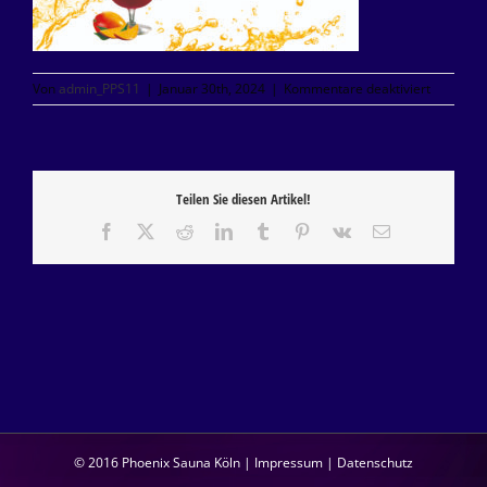
für
Von
admin_PPS11
|
Januar 30th, 2024
|
Kommentare deaktiviert
KARTE
SEITE
3
–
SÄFTE
Teilen Sie diesen Artikel!
JUICES
druck
Facebook
X
Reddit
LinkedIn
Tumblr
Pinterest
Vk
E-
Mail
© 2016 Phoenix Sauna Köln |
Impressum
|
Datenschutz