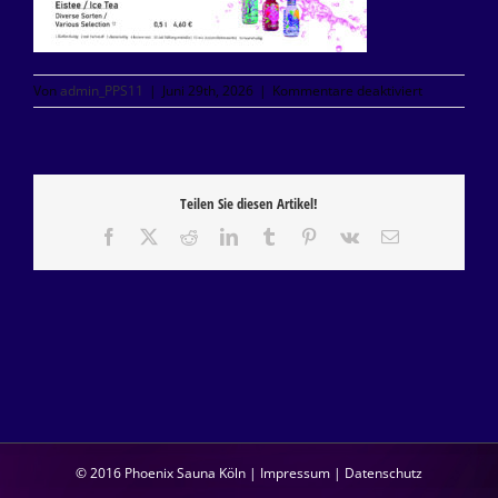
für
Von
admin_PPS11
|
Juni 29th, 2026
|
Kommentare deaktiviert
KARTE
SEITE
4-
ENERGIE
DRINKS
Teilen Sie diesen Artikel!
&
EISTEE
Facebook
X
Reddit
LinkedIn
Tumblr
Pinterest
Vk
E-
druck
Mail
2026
© 2016 Phoenix Sauna Köln |
Impressum
|
Datenschutz