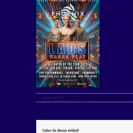
für
Von
admin_PPS11
|
Februar 3rd, 2025
|
Kommentare deaktiviert
L
W
P
–
D
20
Teilen Sie diesen Artikel!