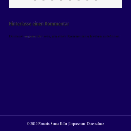
Mail
Hinterlasse einen Kommentar
Du musst
angemeldet
sein, um einen Kommentar schreiben zu können.
© 2016 Phoenix Sauna Köln |
Impressum
|
Datenschutz