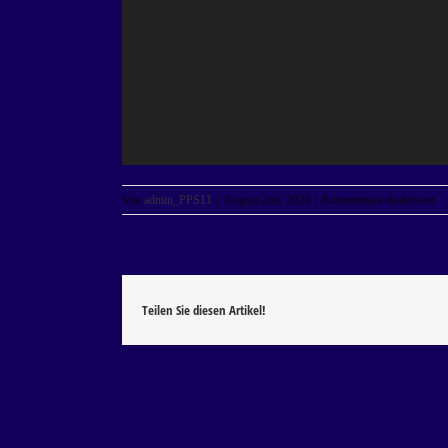
für
Von
admin_PPS11
|
August 2nd, 2024
|
Kommentare deaktiviert
Ph
Sa
Teilen Sie diesen Artikel!