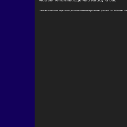
Video-
Media error: Format(s) not supported or source(s) not found
Player
Datei herunterladen: https://koeln.phoenixsaunen.net/wp-content/uploads/2024/08/Phoenix