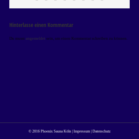
Mail
Hinterlasse einen Kommentar
Du musst
angemeldet
sein, um einen Kommentar schreiben zu können.
© 2016 Phoenix Sauna Köln |
Impressum
|
Datenschutz