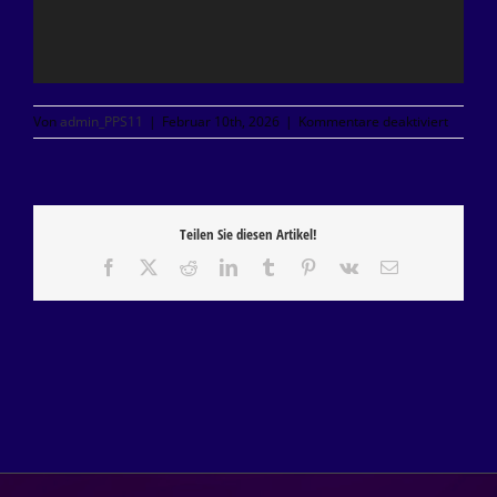
für
Von
admin_PPS11
|
Februar 10th, 2026
|
Kommentare deaktiviert
REEL
–
TWINK
&
PUPPY
Teilen Sie diesen Artikel!
SAUNA
–
Facebook
X
Reddit
LinkedIn
Tumblr
Pinterest
Vk
E-
FEBRUA
Mail
2026