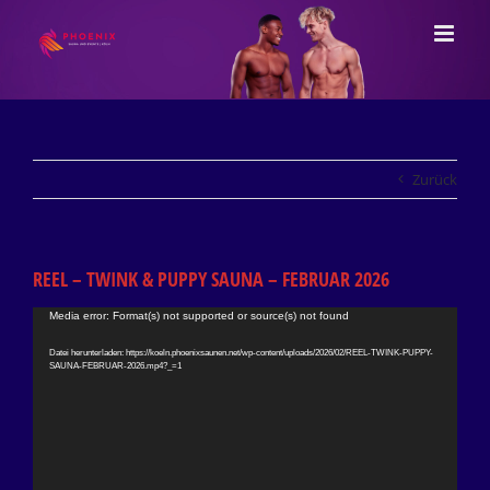
Zum
Inhalt
springen
Zurück
REEL – TWINK & PUPPY SAUNA – FEBRUAR 2026
Video-
Media error: Format(s) not supported or source(s) not found
Player
Datei herunterladen: https://koeln.phoenixsaunen.net/wp-content/uploads/2026/02/REEL-TWINK-PUPPY-
SAUNA-FEBRUAR-2026.mp4?_=1