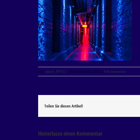
Von
admin_PPS11
|
November 1st, 2016
|
0 Kommentare
Teilen Sie diesen Artikel!
Hinterlasse einen Kommentar